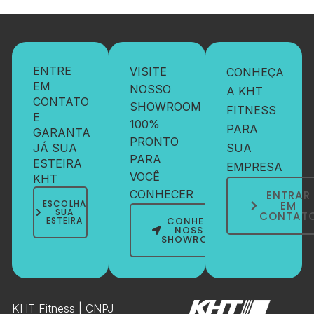
ENTRE
VISITE
CONHEÇA
EM
NOSSO
A KHT
CONTATO
SHOWROOM
FITNESS
E
100%
PARA
GARANTA
PRONTO
JÁ SUA
SUA
PARA
ESTEIRA
EMPRESA
VOCÊ
KHT
CONHECER
ENTRAR
ESCOLHA
EM
SUA
CONTAT
ESTEIRA
CONHEÇA
NOSSO
SHOWROOM
KHT Fitness | CNPJ