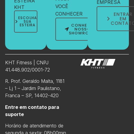
ESTEIRA
EMPRESA
VOCÊ
KHT
CONHECER
ENTRAR
ESCOLHA
EM
SUA
CONTAT
ESTEIRA
CONHEÇA
NOSSO
SHOWROOM
KHT Fitness | CNPJ
41.448.902/0001-72
R. Prof. Geraldo Malta, 1181
– Lj 1 – Jardim Paulistano,
Franca – SP, 14402-420
Entre em contato para
suporte
Horário de atendimento de
segunda a sexta: 08h00min