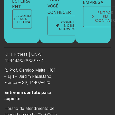
ESTEIRA
EMPRESA
VOCÊ
KHT
CONHECER
ENTRAR
ESCOLHA
EM
SUA
CONTAT
ESTEIRA
CONHEÇA
NOSSO
SHOWROOM
KHT Fitness | CNPJ
41.448.902/0001-72
R. Prof. Geraldo Malta, 1181
– Lj 1 – Jardim Paulistano,
Franca – SP, 14402-420
Entre em contato para
suporte
Horário de atendimento de
segunda a sexta: 08h00min