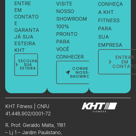
ENTRE
VISITE
CONHEÇA
EM
NOSSO
A KHT
CONTATO
SHOWROOM
FITNESS
E
100%
PARA
GARANTA
PRONTO
JÁ SUA
SUA
PARA
ESTEIRA
EMPRESA
VOCÊ
KHT
CONHECER
ENTRAR
ESCOLHA
EM
SUA
CONTAT
ESTEIRA
CONHEÇA
NOSSO
SHOWROOM
KHT Fitness | CNPJ
41.448.902/0001-72
R. Prof. Geraldo Malta, 1181
– Lj 1 – Jardim Paulistano,