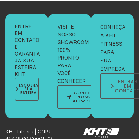
ENTRE
VISITE
CONHEÇA
EM
NOSSO
A KHT
CONTATO
SHOWROOM
FITNESS
E
100%
PARA
GARANTA
PRONTO
JÁ SUA
SUA
PARA
ESTEIRA
EMPRESA
VOCÊ
KHT
CONHECER
ENTRAR
ESCOLHA
EM
SUA
CONTAT
ESTEIRA
CONHEÇA
NOSSO
SHOWROOM
KHT Fitness | CNPJ