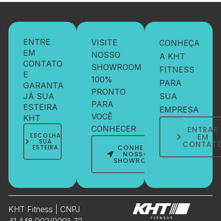
ENTRE
VISITE
CONHEÇA
EM
NOSSO
A KHT
CONTATO
SHOWROOM
FITNESS
E
100%
PARA
GARANTA
PRONTO
JÁ SUA
SUA
PARA
ESTEIRA
EMPRESA
VOCÊ
KHT
CONHECER
ENTRAR
ESCOLHA
EM
SUA
CONTAT
ESTEIRA
CONHEÇA
NOSSO
SHOWROOM
KHT Fitness | CNPJ